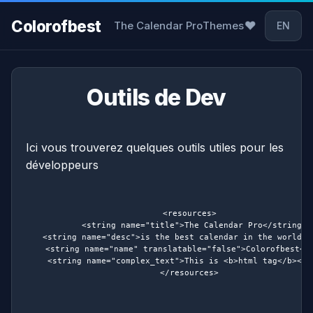
Colorofbest
The Calendar Pro
Themes
❤
EN
Outils de Dev
Ici vous trouverez quelques outils utiles pour les
développeurs
<resources>

  <string name="title">The Calendar Pro</string>

  <string name="desc">is the best calendar in the world</s
  <string name="name" translatable="false">Colorofbest</s
  <string name="complex_text">This is <b>html tag</b></st